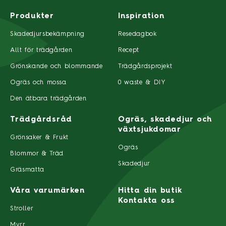
Produkter
Inspiration
Skadedjursbekämpning
Resedagbok
Allt för trädgården
Recept
Grönskande och blommande
Trädgårdsprojekt
Ogräs och mossa
0 waste & DIY
Den ätbara trädgården
Trädgårdsråd
Ogräs, skadedjur och
växtsjukdomar
Grönsaker & Frukt
Ogräs
Blommor & Träd
Skadedjur
Gräsmatta
Våra varumärken
Hitta din butik
Kontakta oss
Stroller
Myrr