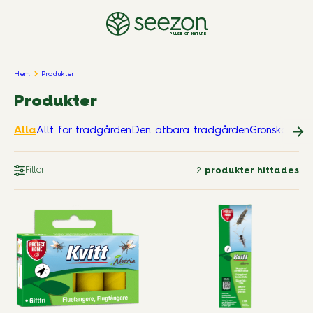
PULSE OF NATURE
Hem
Produkter
Produkter
Alla
Allt för trädgården
Den ätbara trädgården
Grönskande
Filter
2
produkter hittades