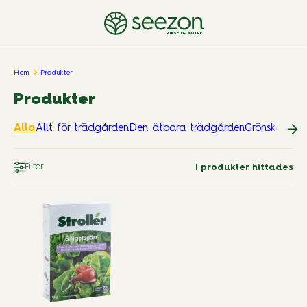
PULSE OF NATURE
Hem
Produkter
Produkter
Alla
Allt för trädgården
Den ätbara trädgården
Grönskande
Filter
1
produkter hittades