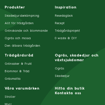
Produkter
Inspiration
Skadedjursbekämpning
Resedagbok
Allt för trädgården
Recept
Grönskande och blommande
Trädgårdsprojekt
Ogräs och mossa
0 waste & DIY
Den ätbara trädgården
Trädgårdsråd
Ogräs, skadedjur och
växtsjukdomar
Grönsaker & Frukt
Ogräs
Blommor & Träd
Skadedjur
Gräsmatta
Våra varumärken
Hitta din butik
Kontakta oss
Stroller
Myrr