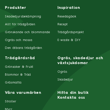
Produkter
Inspiration
Skadedjursbekämpning
Resedagbok
Allt för trädgården
Recept
Grönskande och blommande
Trädgårdsprojekt
Ogräs och mossa
0 waste & DIY
Den ätbara trädgården
Trädgårdsråd
Ogräs, skadedjur och
växtsjukdomar
Grönsaker & Frukt
Ogräs
Blommor & Träd
Skadedjur
Gräsmatta
Våra varumärken
Hitta din butik
Kontakta oss
Stroller
Myrr