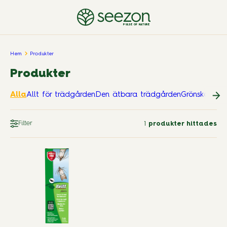
PULSE OF NATURE
Hem
Produkter
Produkter
Alla
Allt för trädgården
Den ätbara trädgården
Grönskande
Filter
1
produkter hittades