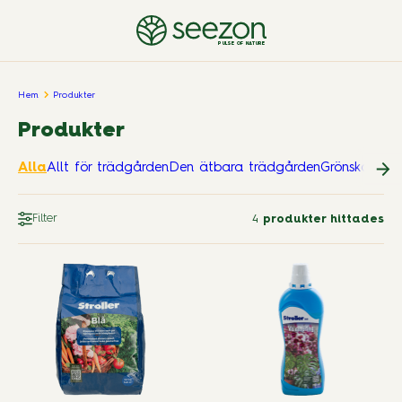
PULSE OF NATURE
Hem
Produkter
Produkter
Alla
Allt för trädgården
Den ätbara trädgården
Grönskande
Filter
4
produkter hittades