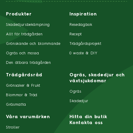
Produkter
Inspiration
Skadedjursbekämpning
Resedagbok
Allt för trädgården
Recept
Grönskande och blommande
Trädgårdsprojekt
Ogräs och mossa
0 waste & DIY
Den ätbara trädgården
Trädgårdsråd
Ogräs, skadedjur och
växtsjukdomar
Grönsaker & Frukt
Ogräs
Blommor & Träd
Skadedjur
Gräsmatta
Våra varumärken
Hitta din butik
Kontakta oss
Stroller