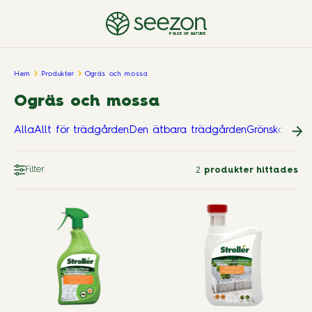
PULSE OF NATURE
Hem
Produkter
Ogräs och mossa
Ogräs och mossa
Alla
Allt för trädgården
Den ätbara trädgården
Grönskande 
Filter
2
produkter hittades