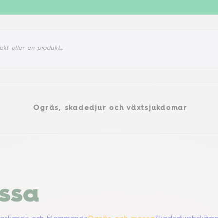
gräs, skadedjur och växtsjukdomar
Produkter
d
Ogräs, skadedjur och växtsjukdomar
ssa