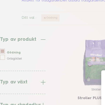
Alla
Allt för trädgården
Den ätbara trädgården
Gr
Ditt val
:
Gödning
Typ av produkt
Gödning
Gräsgödsel
Typ av växt
Stroller
Stroller PLUS