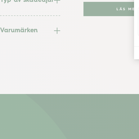
Typ av skadedjur
LÄS MER
Varumärken