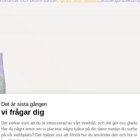
önskande och blommande
Ogräs och mossa
Skadedjursbekämp
 Mossa