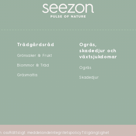
Trädgårdsråd
Ogräs,
skadedjur och
Grönsaker & Frukt
växtsjukdomar
Blommor & Träd
Ogräs
Gräsmatta
Skadedjur
 oss
Rättsligt meddelande
Integritetspolicy
Tillgänglighet