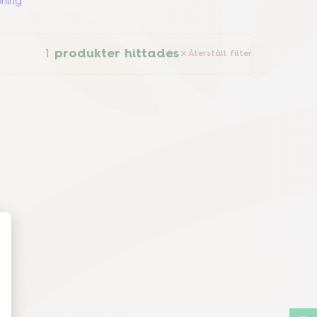
ning
1
produkter hittades
Återställ filter