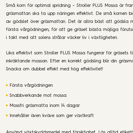
Små korn för optimal spridning – Stroller PLUS Mossa är fram
gräsmattan ska ta upp näringen effektivt. De små kornen bid
av gödslet över gräsmattan. Det är allra bäst att gödsla 
första vårgödningen, för att ge gräset bästa möjliga föruts
takt med att solens strålar väcker liv i växtligheten.
Lika effektivt som Stroller PLUS Mossa fungerar för gräsets 
inkräktande mossan. Efter en korrekt gödsling blir din gräs
Snacka om dubbel effekt med hög effektivitet!
Första vårgödningen
Snabbverkande mot mossa
Mossfri gräsmatta inom 14 dagar
Innehåller även kväve som ger växtkraft
Använd växtskyddsmedel med försiktighet. Läs alltid etiket