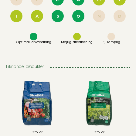
J
A
S
O
N
D
Optimal användning
Möjlig användning
Ej lämplig
Liknande produkter
Stroller
Stroller