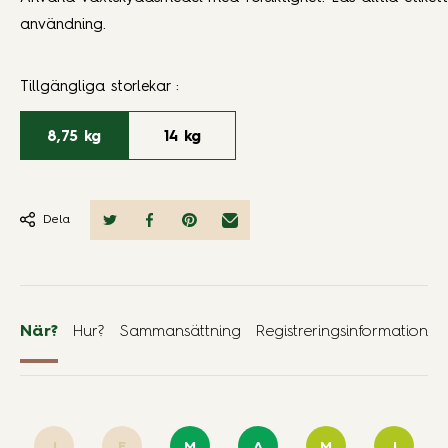
användning.
Tillgängliga storlekar
:
8,75 kg
14 kg
Dela
När?
Hur?
Sammansättning
Registreringsinformation
J
F
M
A
M
J