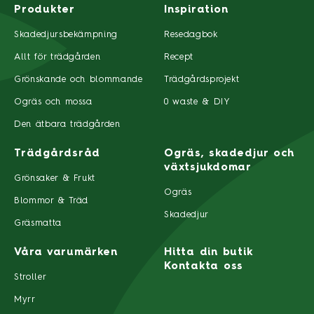
Produkter
Inspiration
Skadedjursbekämpning
Resedagbok
Allt för trädgården
Recept
Grönskande och blommande
Trädgårdsprojekt
Ogräs och mossa
0 waste & DIY
Den ätbara trädgården
Trädgårdsråd
Ogräs, skadedjur och
växtsjukdomar
Grönsaker & Frukt
Ogräs
Blommor & Träd
Skadedjur
Gräsmatta
Våra varumärken
Hitta din butik
Kontakta oss
Stroller
Myrr