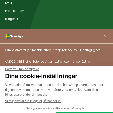
Kvitt
Protect Home
Biogents
Sverige
Om oss
Rättsligt meddelande
Integritetspolicy
Tillgänglighet
©2022 SBM Life Science Alla rättigheter förbehållna
KÖP