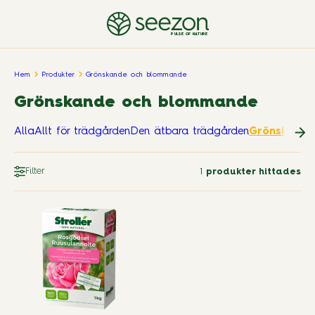
PULSE OF NATURE
Hem
Produkter
Grönskande och blommande
Grönskande och blommande
Alla
Allt för trädgården
Den ätbara trädgården
Grönskand
Filter
1
produkter hittades