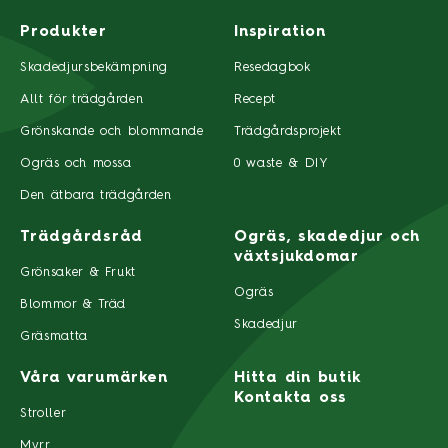
Produkter
Inspiration
Skadedjursbekämpning
Resedagbok
Allt för trädgården
Recept
Grönskande och blommande
Trädgårdsprojekt
Ogräs och mossa
0 waste & DIY
Den ätbara trädgården
Trädgårdsråd
Ogräs, skadedjur och
växtsjukdomar
Grönsaker & Frukt
Ogräs
Blommor & Träd
Skadedjur
Gräsmatta
Våra varumärken
Hitta din butik
Kontakta oss
Stroller
Myrr