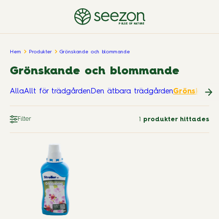
PULSE OF NATURE
Hem
Produkter
Grönskande och blommande
Grönskande och blommande
Alla
Allt för trädgården
Den ätbara trädgården
Grönskand
Filter
1
produkter hittades