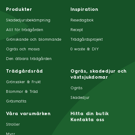
Produkter
Inspiration
Skadedjursbekämpning
Resedagbok
Allt för trädgården
Recept
Grönskande och blommande
Trädgårdsprojekt
Ogräs och mossa
0 waste & DIY
Den ätbara trädgården
Trädgårdsråd
Ogräs, skadedjur och
växtsjukdomar
Grönsaker & Frukt
Ogräs
Blommor & Träd
Skadedjur
Gräsmatta
Våra varumärken
Hitta din butik
Kontakta oss
Stroller
Myrr