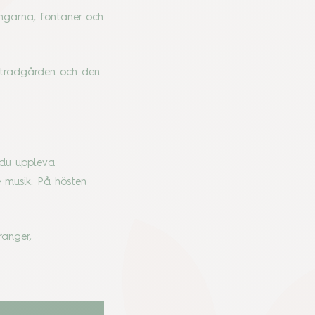
ngarna, fontäner och
 trädgården och den
 du uppleva
musik. På hösten
a.
ranger,