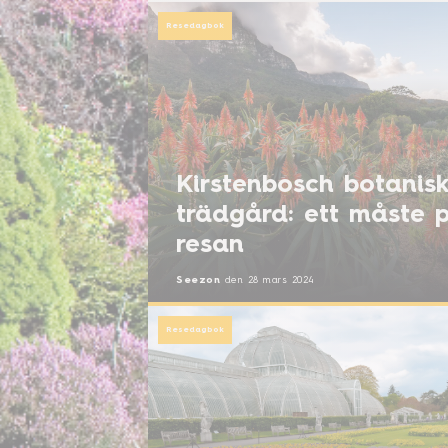
Resedagbok
Kirstenbosch botanis
trädgård: ett måste 
resan
Seezon
den
28 mars 2024
Resedagbok