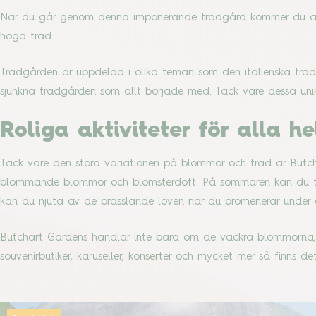
När du går genom denna imponerande trädgård kommer du att bl
höga träd.
Trädgården är uppdelad i olika teman som den italienska trä
sjunkna trädgården som allt började med. Tack vare dessa un
Roliga aktiviteter för alla h
Tack vare den stora variationen på blommor och träd är Butch
blommande blommor och blomsterdoft. På sommaren kan du ta 
kan du njuta av de prasslande löven när du promenerar under 
Butchart Gardens handlar inte bara om de vackra blommorna, 
souvenirbutiker, karuseller, konserter och mycket mer så finns d