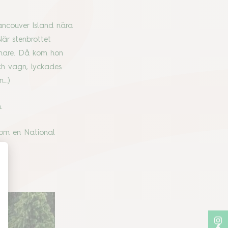
ancouver Island nära
är stenbrottet
finare. Då kom hon
ch vagn, lyckades
en…)
en.
som en National