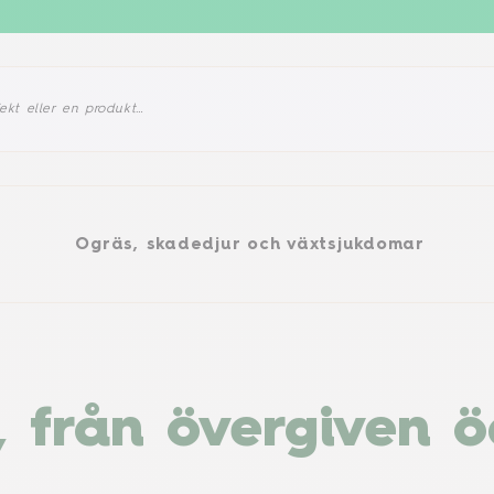
gräs, skadedjur och växtsjukdomar
Produkter
d
Ogräs, skadedjur och växtsjukdomar
 från övergiven ö