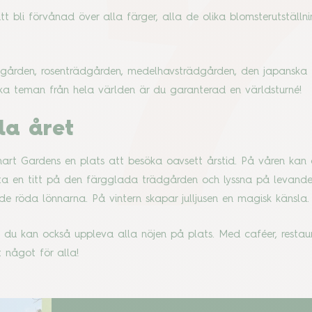
i förvånad över alla färger, alla de olika blomsterutställni
dgården, rosenträdgården, medelhavsträdgården, den japanska
ika teman från hela världen är du garanterad en världsturné!
ela året
art Gardens en plats att besöka oavsett årstid. På våren kan
en titt på den färgglada trädgården och lyssna på levande 
de röda lönnarna. På vintern skapar julljusen en magisk känsl
du kan också uppleva alla nöjen på plats. Med caféer, restau
et något för alla!