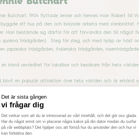
ennie Butchart
nie Butchart. 1904 flyttade Jennie och hennes man Robert till V
, byggde ett hus på den och började arbeta med stenbrottet. N
cker. Hon bestämde sig därför för att förvandla den till något 
sjunkna trädgården). Steg för steg, och med hjälp av häst o
en japanska trädgården, italienska trädgården, rosenträdgård
v en känd sevärdhet för lokalbor och besökare från hela värld
 blivit en populär attraktion över hela världen och är erkänd 