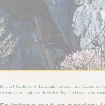
Butchart Garden är en fantastisk trädgård nära Victoria på V
kommer för att njuta av de vackra färgerna hos de olika blo