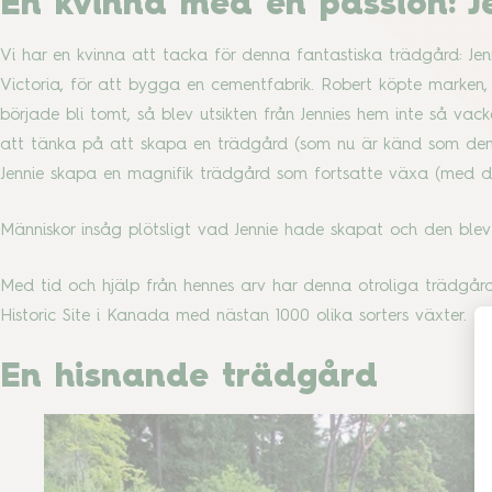
En kvinna med en passion: J
Vi har en kvinna att tacka för denna fantastiska trädgård: Jen
Victoria, för att bygga en cementfabrik. Robert köpte marken
började bli tomt, så blev utsikten från Jennies hem inte så va
att tänka på att skapa en trädgård (som nu är känd som den 
Jennie skapa en magnifik trädgård som fortsatte växa (med d
Människor insåg plötsligt vad Jennie hade skapat och den ble
Med tid och hjälp från hennes arv har denna otroliga trädgård
Historic Site i Kanada med nästan 1000 olika sorters växter.
En hisnande trädgård