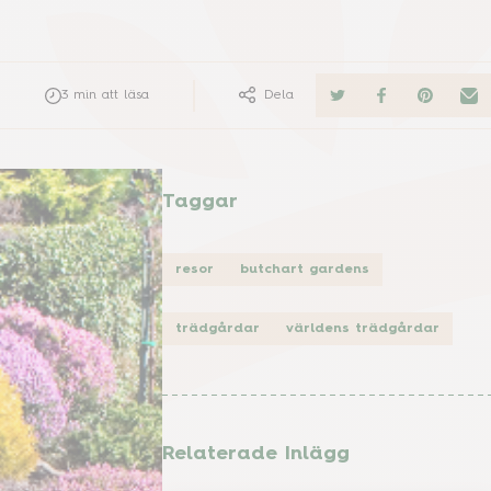
3
min att läsa
Dela
Taggar
resor
butchart gardens
trädgårdar
världens trädgårdar
Relaterade Inlägg