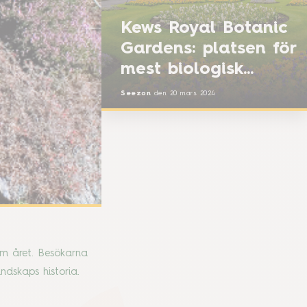
Kews Royal Botanic
Gardens: platsen för
mest biologisk
mångfald i världen
Seezon
den
20 mars 2024
om året. Besökarna
andskaps historia.