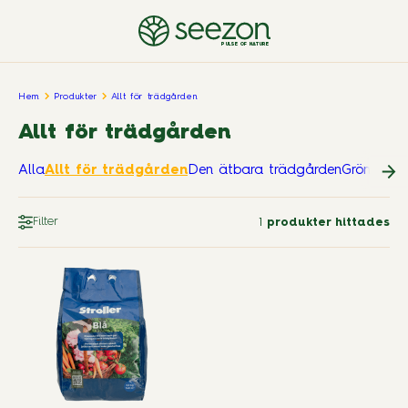
PULSE OF NATURE
Hem
Produkter
Allt för trädgården
Allt för trädgården
Alla
Allt för trädgården
Den ätbara trädgården
Grönskan
Filter
1
produkter hittades