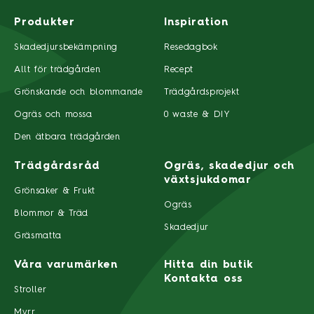
Produkter
Inspiration
Skadedjursbekämpning
Resedagbok
Allt för trädgården
Recept
Grönskande och blommande
Trädgårdsprojekt
Ogräs och mossa
0 waste & DIY
Den ätbara trädgården
Trädgårdsråd
Ogräs, skadedjur och
växtsjukdomar
Grönsaker & Frukt
Ogräs
Blommor & Träd
Skadedjur
Gräsmatta
Våra varumärken
Hitta din butik
Kontakta oss
Stroller
Myrr