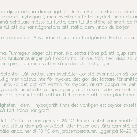
 cm djupa och ha dräneringshål. Du kan välja mellan plastkrukor
 köpa ett nybörjarkit, men investera inte för mycket innan du ä
må behållare måste du flytta dem till lite större så snart de f
 se till att du har någonstans att ställa dem innan du börjar.
d för ändamålet. Använd inte jord från trädgården. Fukta jorde
a. Tumregeln säger att man ska sätta fröna på ett djup som 
a bruksanvisningen på fröpåsarna. En del frön, t.ex. vissa sall
den sprejar du med vatten så jorden blir fuktig igen.
plantor. Låt vatten som innehåller klor stå över natten så klor
 fuktig men vattna inte för mycket, det gör det lättare för smitt
tt undvika det och att vattna för mycket, är att doppa ner beh
örjarkit innehåller en uppsugningsmatta som leder vattnet från
 än gör glöm inte att vattna. Det kommer att döda plantorna.
tigheten i dem. I nybörjarkit finns det vanligen ett skynke avset
å fort fröna har grott.
luft. De flesta frön gror vid 26 °C. En vattentät värmematta fö
 att ställa dem på kylskåpet, eller frysen och låta dem stå där 
tåla ända ner till 10 °C om jordtemperaturen ligger på 18-20 °