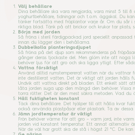
Välj behållare
Dina behållare ska vara rengjorda, vara minst 5 till 8
yoghurtbehållare, tidningar och t.o.m. äggskal. Du kan
tänker fortsätta med fröplantor varje år. Om du sår i s
riktiga blad. Tänk på att brickor och krukor tar plats;
Börja med jorden
Så fröna i steril färdigpackad jord speciellt anpassa
innan du lägger den i behållarna.
Dubbelkolla planteringsdjupet
Så fröna på det djup som rekommenderas på fröpåsarn
gånger deras tjockaste del. Men glöm inte att noga läs
behöver ljus för att gro och ska ligga ytligt. Efter såd
Vattna försiktigt
Använd alltid rumstempererat vatten när du vattnar frö
inte destillerat vatten. Det är viktigt att jorden hålls
Undvik att vattna direkt på bladen. Ett enkelt sätt a
låta jorden suga upp den mängd den behöver. Vissa nyb
torra rötter. Det är den mest säkra metoden. Vad du
Håll fuktigheten konstant
Täck dina behållare. Det hjälper till att hålla kvar fuk
också använda plastpåsar eller plastark. Ta av dessa s
Jämn jordtemperatur är viktigt
Frön behöver värme för att gro – varm jord, inte varm 
jorden vid konstant temperatur. Ett annat alternativ är
När de väl har grott ska de stå i högst 21 °C. De kan 
Ge näring