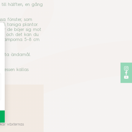
ill hälften, en gång
usa fönster, som
 få taniga plantor.
när de böjer sig mot
ånga och det kan du
ng lamporna 5-8 cm
 detta ändamål.
ocessen kallas
ökar växternas