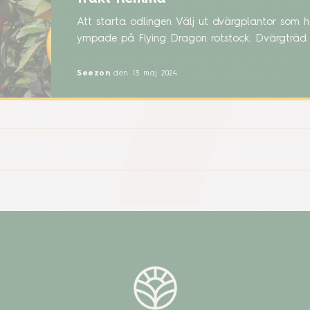
Att starta odlingen Välj ut dvärgplantor som h
ympade på Flying Dragon rotstock. Dvärgträd bl
90-150 cm höga när de planterats i krukor. De 
dvärgträd är annars inte ympade på Flying Dr
Seezon
den 13 maj 2024
för odling Behållaren: Välj en lätt kruka för at
flyttning (eller sätt den på hjul). Ta en 25-30 c
[…]