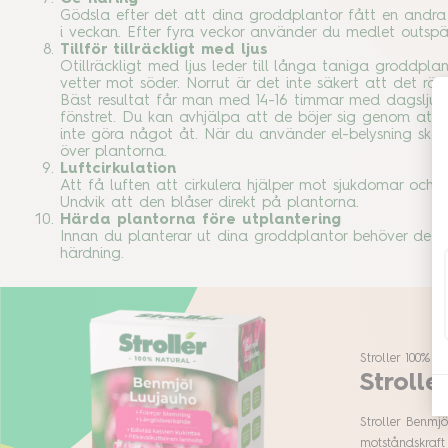
Gödsla efter det att dina groddplantor fått en andra
i veckan. Efter fyra veckor använder du medlet outspä
Tillför tillräckligt med ljus
Otillräckligt med ljus leder till långa taniga groddpla
vetter mot söder. Norrut är det inte säkert att det räck
Bäst resultat får man med 14-16 timmar med dagsljus pe
fönstret. Du kan avhjälpa att de böjer sig genom att 
inte göra något åt. När du använder el-belysning ska
över plantorna.
Luftcirkulation
Att få luften att cirkulera hjälper mot sjukdomar och 
Undvik att den blåser direkt på plantorna.
Härda plantorna före utplantering
Innan du planterar ut dina groddplantor behöver de hä
härdning.
Stroller 100% N
Strolle
Stroller Benmj
motståndskraft