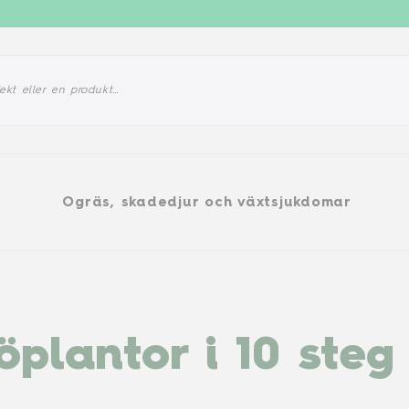
gräs, skadedjur och växtsjukdomar
Produkter
d
Ogräs, skadedjur och växtsjukdomar
öplantor i 10 steg