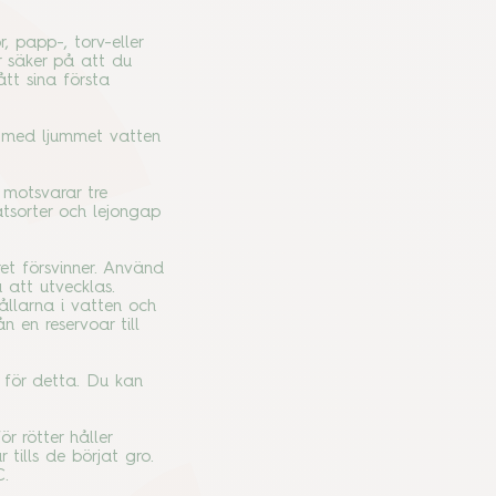
, papp-, torv-eller
r säker på att du
ått sina första
n med ljummet vatten
motsvarar tre
atsorter och lejongap
et försvinner. Använd
a att utvecklas.
ållarna i vatten och
 en reservoar till
t för detta. Du kan
r rötter håller
tills de börjat gro.
C.