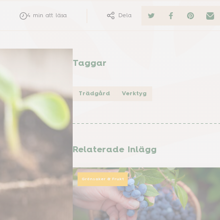
4
min att läsa
Dela
Taggar
Trädgård
Verktyg
Relaterade Inlägg
Grönsaker & Frukt