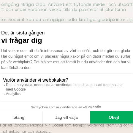
 omgång riktiga blad. Använd ett flytande medel, och utspätt t
tt och under varannan vecka tills du planterar ut plantorna
ntor. Söderut kan du antagligen odla kraftiga groddplantor i lj
er med söderfönster för att ge tillräckligt med ljus för att inte
r dygn. Ett tecken på att de inte får tillräckligt med ljus är 
snurra på krukorna, men problemet är att stjälkarna blir för l
 du välja t.ex. neonlampor med både varmt och kallt ljus. Hä
gör stjälkarna starkare. Sätt en fläkt nära groddplantorna för
rdas, d.v.s. anpassas till en ny och hårdare omgivning. Den pr
atural
r Benmjöl
öl är ett långtidsverkande NP Gödsel som främjar växternas blomning och 
 mot sjukdomar och skadedjur.