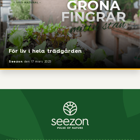
För liv i hela trädgården
Seezon
den
17 mars 2025