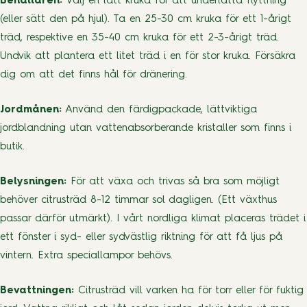
Behållaren:
Välj en lätt kruka för att underlätta flyttning
(eller sätt den på hjul). Ta en 25-30 cm kruka för ett 1-årigt
träd, respektive en 35-40 cm kruka för ett 2-3-årigt träd.
Undvik att plantera ett litet träd i en för stor kruka. Försäkra
dig om att det finns hål för dränering.
Jordmånen:
Använd den färdigpackade, lättviktiga
jordblandning utan vattenabsorberande kristaller som finns i
butik.
Belysningen:
För att växa och trivas så bra som möjligt
behöver citrusträd 8-12 timmar sol dagligen. (Ett växthus
passar därför utmärkt). I vårt nordliga klimat placeras trädet i
ett fönster i syd- eller sydvästlig riktning för att få ljus på
vintern. Extra speciallampor behövs.
Bevattningen:
Citrusträd vill varken ha för torr eller för fuktig