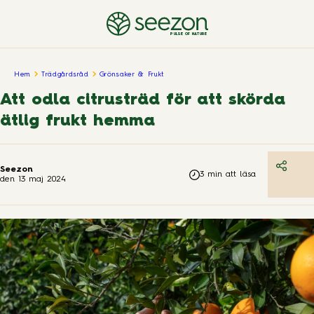
PULSE OF NATURE
Hem
Trädgårdsråd
Grönsaker & Frukt
Att odla citrusträd för att skörda
ätlig frukt hemma
Seezon
3
min att läsa
den
13 maj 2024