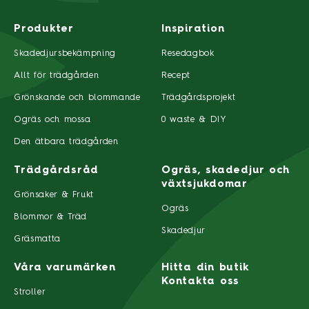
Produkter
Inspiration
Skadedjursbekämpning
Resedagbok
Allt för trädgården
Recept
Grönskande och blommande
Trädgårdsprojekt
Ogräs och mossa
0 waste & DIY
Den ätbara trädgården
Trädgårdsråd
Ogräs, skadedjur och
växtsjukdomar
Grönsaker & Frukt
Ogräs
Blommor & Träd
Skadedjur
Gräsmatta
Våra varumärken
Hitta din butik
Kontakta oss
Stroller