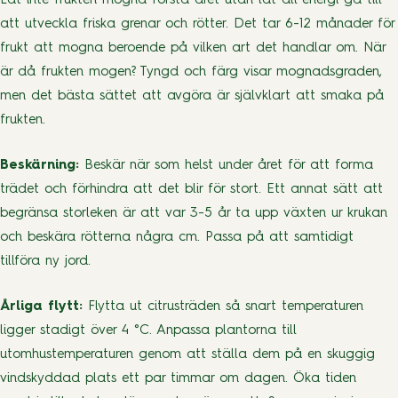
Låt inte frukten mogna första året utan låt all energi gå till
att utveckla friska grenar och rötter. Det tar 6-12 månader för
frukt att mogna beroende på vilken art det handlar om. När
är då frukten mogen? Tyngd och färg visar mognadsgraden,
men det bästa sättet att avgöra är självklart att smaka på
frukten.
Beskärning:
Beskär när som helst under året för att forma
trädet och förhindra att det blir för stort. Ett annat sätt att
begränsa storleken är att var 3-5 år ta upp växten ur krukan
och beskära rötterna några cm. Passa på att samtidigt
tillföra ny jord.
Årliga flytt:
Flytta ut citrusträden så snart temperaturen
ligger stadigt över 4 °C. Anpassa plantorna till
utomhustemperaturen genom att ställa dem på en skuggig
vindskyddad plats ett par timmar om dagen. Öka tiden