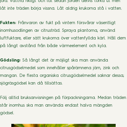
jord. Vattna rikligt och låt sedan jorden delvis torka ut men
låt inte träden börja vissna. Låt aldrig krukorna stå i vatten.
Fukten:
Frånvaron av fukt på vintern försvårar väsentligt
inomhusodlingen av citrusträd. Spraya plantorna, använd
luftfuktare, eller sätt krukorna över vattenfyllda kärl. Håll dem
på långt avstånd från både värmeelement och kyla.
Gödsling:
Så långt det är möjligt ska man använda
citrusgödselmedel som innehåller spårämnena järn, zink och
mangan. De flesta organiska citrusgödselmedel saknar dessa;
sjögräsgödsel kan då tillsättas.
Följ alltid bruksanvisningen på förpackningarna. Medan träden
står inomhus ska man använda endast halva mängden
gödsel.