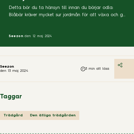
Detta bör du ta hänsyn till innan du börjar odla:
Blåbär kräver mycket sur jordmån för att växa och ge
avkastning. Jordens pH-värde måste ligga mellan 4.0
och 5.5; allra helst mellan 4.5 och 4.8. Vissa jordar har
detta pH-värde, men oftast så måste du ändra din
Seezon
den 12 maj 2024
jords pH-värde. Detta gör du genom att tillsätta […]
Seezon
3
min att läsa
den
13 maj 2024
Taggar
Trädgård
Den ätliga trädgården