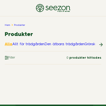
PULSE OF NATURE
Hem
Produkter
Produkter
Alla
Allt för trädgården
Den ätbara trädgården
Grönskande
Filter
0
produkter hittades