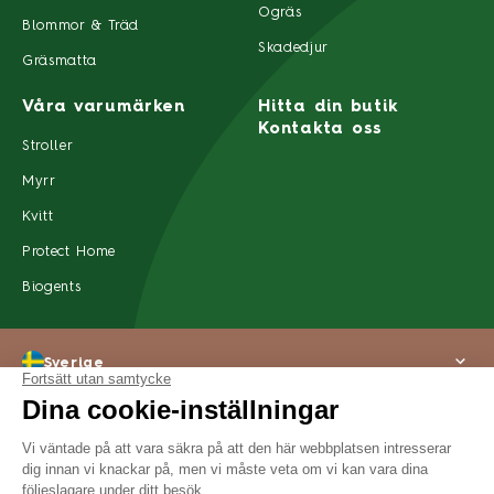
Ogräs
Blommor & Träd
Skadedjur
Gräsmatta
Våra varumärken
Hitta din butik
Kontakta oss
Stroller
Myrr
Kvitt
Protect Home
Biogents
Sverige
Om oss
Rättsligt meddelande
Integritetspolicy
Tillgänglighet
©2022 SBM Life Science Alla rättigheter förbehållna