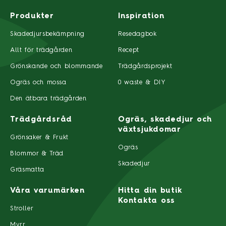
Produkter
Inspiration
Skadedjursbekämpning
Resedagbok
Allt för trädgården
Recept
Grönskande och blommande
Trädgårdsprojekt
Ogräs och mossa
0 waste & DIY
Den ätbara trädgården
Trädgårdsråd
Ogräs, skadedjur och
växtsjukdomar
Grönsaker & Frukt
Ogräs
Blommor & Träd
Skadedjur
Gräsmatta
Våra varumärken
Hitta din butik
Kontakta oss
Stroller
Myrr