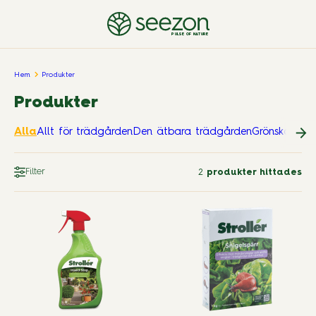
PULSE OF NATURE
Hem
Produkter
Produkter
Alla
Allt för trädgården
Den ätbara trädgården
Grönskande
Filter
2
produkter hittades