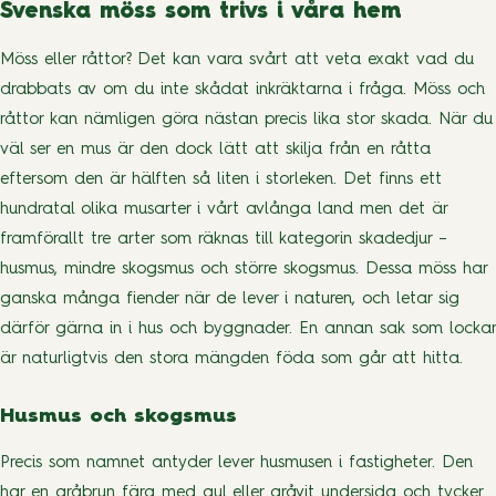
Svenska möss som trivs i våra hem
Möss eller råttor? Det kan vara svårt att veta exakt vad du
drabbats av om du inte skådat inkräktarna i fråga. Möss och
råttor kan nämligen göra nästan precis lika stor skada. När du
väl ser en mus är den dock lätt att skilja från en råtta
eftersom den är hälften så liten i storleken. Det finns ett
hundratal olika musarter i vårt avlånga land men det är
framförallt tre arter som räknas till kategorin skadedjur –
husmus, mindre skogsmus och större skogsmus. Dessa möss har
ganska många fiender när de lever i naturen, och letar sig
därför gärna in i hus och byggnader. En annan sak som lockar
är naturligtvis den stora mängden föda som går att hitta.
Husmus och skogsmus
Precis som namnet antyder lever husmusen i fastigheter. Den
har en gråbrun färg med gul eller gråvit undersida och tycker