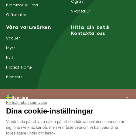
Ogräs
Blommor & Träd
Skadedjur
Gräsmatta
Våra varumärken
Hitta din butik
Kontakta oss
Stroller
Myrr
Kvitt
Protect Home
Biogents
Sverige
Om oss
Rättsligt meddelande
Integritetspolicy
Tillgänglighet
©2022 SBM Life Science Alla rättigheter förbehållna