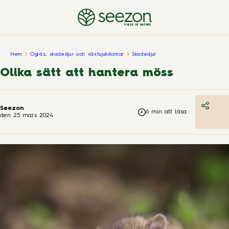
PULSE OF NATURE
Hem
Ogräs, skadedjur och växtsjukdomar
Skadedjur
Olika sätt att hantera möss
Seezon
6
min att läsa
den
25 mars 2024