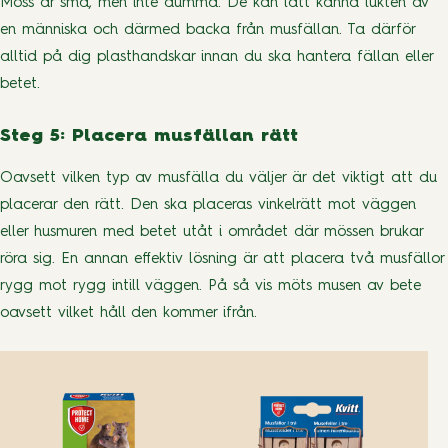
Möss är små, men inte dumma. De kan lätt känna lukten av
en människa och därmed backa från musfällan. Ta därför
alltid på dig plasthandskar innan du ska hantera fällan eller
betet.
Steg 5: Placera musfällan rätt
Oavsett vilken typ av musfälla du väljer är det viktigt att du
placerar den rätt. Den ska placeras vinkelrätt mot väggen
eller husmuren med betet utåt i området där mössen brukar
röra sig. En annan effektiv lösning är att placera två musfällor
rygg mot rygg intill väggen. På så vis möts musen av bete
oavsett vilket håll den kommer ifrån.