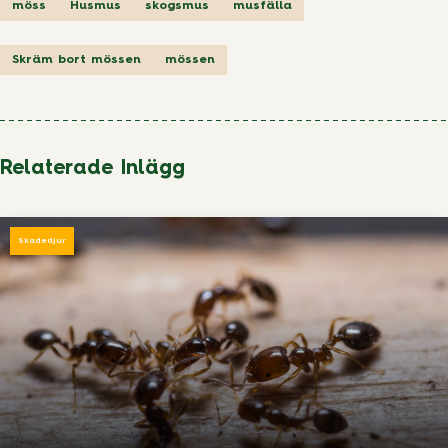
möss
Husmus
skogsmus
musfälla
Skräm bort mössen
mössen
Relaterade Inlägg
Skadedjur