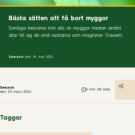
Bästa sätten att få bort myggor
Somliga besväras inte alls av myggor medan andra
drar till sig de små rackarna som magneter. Oavsett
om du besväras eller inte är det dock viktigt att få
bort myggorna från trädgården – annars kommer du
tids nog ha en hel koloni av dem. Om myggor inte
Seezon
den 24 maj 2024
bekämpas fortsätter de nämligen bara att lägga
ägg […]
Seezon
6
min att läsa
den
25 mars 2024
Taggar