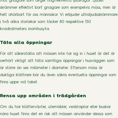
mot gnagare som avger högfrekventa ljudvågor. Ljudet
skrämmer effektivt bort gnagare som exempelvis möss, men är
helt ohörbart för oss människor. Vi erbjuder ultraljudsskrämmare
i två olika storlekar som täcker 80 respektive 150
kvadratmeters inomhusyta.
Täta alla öppningar
För att säkerställa att mössen inte tar sig in i huset är det är
oerhört viktigt att täta samtliga öppningar i husväggen som
är större än sex millimeter i diameter. Eftersom möss är
duktiga klättrare bör du även säkra eventuella öppningar som
finns uppe vid taket.
Rensa upp områden i trädgården
Om du har klätterväxter, utemöbler, vedstaplar eller buskar
nära huset finns det en risk att mössen använder dessa som